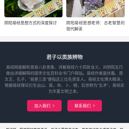
阴阳易经思想方式的深度探讨
阴阳易经思想老师：古老智慧的
现代解读
君子以类族辨物
易经网是解析周易八卦类象、详解易经六十四卦含义、对阴阳五行
做出详细解释的国学文化百科全书门户网站。易经作者是伏羲、周
文王、孔子，“易更三圣”便指这三位先贤圣人。易经文化博大精深，
根据易经理论衍生出山、医、命、卜、相，后世称为“五术”，易经实
为华夏文明之本。
加入我们
联系我们

