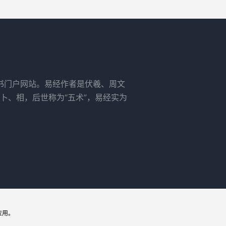
书门户网站。易经作者是伏羲、周文
卜、相，后世称为“五术”，易经实为
应用。