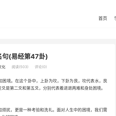
首页
句(易经第47卦)
文化
阅读(503)
评论(0)
难和困境。在这个卦中，上卦为坎，下卦为艮，坎代表水，艮
变爻是第二爻和第五爻，分别代表着进退两难和身处困境。
难和烦扰，更是一种考验和洗礼。面对人生中的困境，我们需