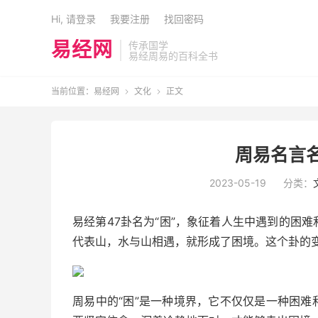
Hi, 请登录
我要注册
找回密码
易经网
传承国学
易经周易的百科全书
当前位置：
易经网
文化
正文


周易名言名
2023-05-19
分类：
易经第47卦名为“困”，象征着人生中遇到的困
代表山，水与山相遇，就形成了困境。这个卦的
周易中的“困”是一种境界，它不仅仅是一种困