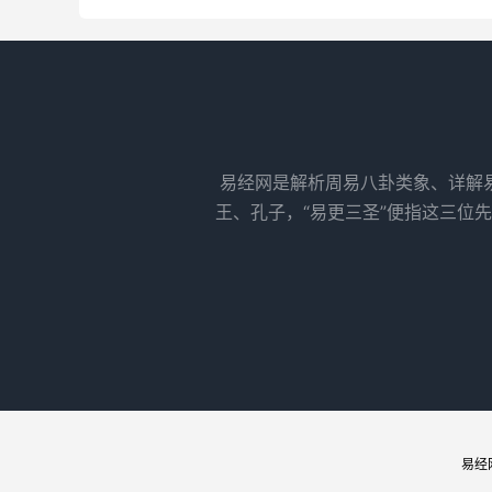
易经网是解析周易八卦类象、详解
王、孔子，“易更三圣”便指这三位
易经