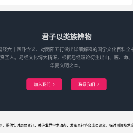
君子以类族辨物
易经六十四卦含义、对阴阳五行做出详细解释的国学文化百科全
先贤圣人。易经文化博大精深，根据易经理论衍生出山、医、命、
华夏文明之本。
加入我们
联系我们


网
，提供实时周易
资讯
，关注业界
学术
动态，发布
易经协会
成员论文，探讨
测算
技术