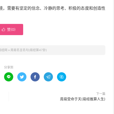
困境，需要有坚定的信念、冷静的思考、积极的态度和创造性
赞(
0
)

易经网
»
周易名言名句(易经第47卦)
分享到





下一篇
周易受命于天(易经推算人生)