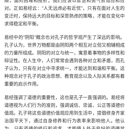
顺，面对困难和挫折，我们应该以智慧和勇气去适应和应
对。正如易经云：“人无远虑必有近忧”，只有在面对人生的
变迁时，保持远大的目标和深思熟虑的策略，才能在变化中
求得稳定和平衡。
易经中的“阴阳”概念也对孔子的哲学观产生了深远的影响。
孔子认为，世界万物都是由阴阳两个相互对立但又相辅相成
的力量所组成。阴阳的对立与统一，寓意着事物的多样性和
辩证性。在人生中，人们常常会遇到各种对立和矛盾，而孔
子认为，只有在对立中寻求统一，才能达到和谐和平衡。这
种观念对于孔子的政治思想、教育观念以及人际关系都有着
重要的启示作用。
易经强调了道德的重要性，这也是孔子一直强调的。易经将
道德视为人们行为的准则，强调诚信、忠诚、公正等道德价
值观。孔子将这些道德价值观应用到生活中，提倡修身齐家
治国平天下，通过自身修养和行为表率来影响他人。他认
为，只有道德的修行和追求，才能使人处于良好的道德状