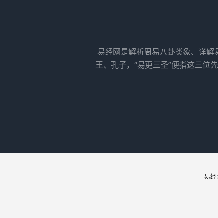
易经网是解析周易八卦类象、详解
王、孔子，“易更三圣”便指这三位
易经