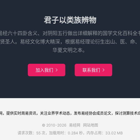
君子以类族辨物
易经六十四卦含义、对阴阳五行做出详细解释的国学文化百科全
先贤圣人。易经文化博大精深，根据易经理论衍生出山、医、命、
华夏文明之本。
加入我们
联系我们


网
，提供实时周易
资讯
，关注业界
学术
动态，发布
易经协会
成员论文，探讨
测算
技术
© 2010-2026
易经网
网站地图
请求次数：55 次，加载用时：0.284 秒，内存占用：33.02 MB