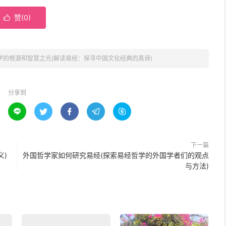
赞(
0
)

学的根源和智慧之光(解读易经：探寻中国文化经典的真谛)
分享到





下一篇
义)
外国哲学家如何研究易经(探索易经哲学的外国学者们的观点
与方法)