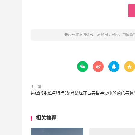
未经允许不得转载：
易经网
»
易经，中国哲




上一篇
易经的地位与特点(探寻易经在古典哲学史中的角色与意
相关推荐