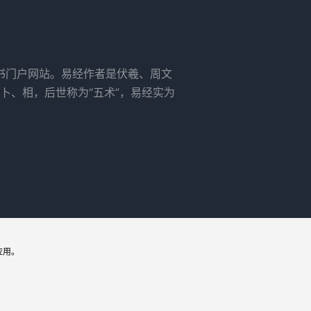
书门户网站。易经作者是伏羲、周文
卜、相，后世称为“五术”，易经实为
应用。