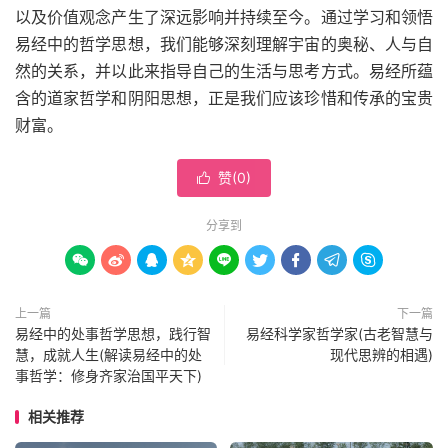
以及价值观念产生了深远影响并持续至今。通过学习和领悟
易经中的哲学思想，我们能够深刻理解宇宙的奥秘、人与自
然的关系，并以此来指导自己的生活与思考方式。易经所蕴
含的道家哲学和阴阳思想，正是我们应该珍惜和传承的宝贵
财富。
赞(
0
)

分享到









上一篇
下一篇
易经中的处事哲学思想，践行智
易经科学家哲学家(古老智慧与
慧，成就人生(解读易经中的处
现代思辨的相遇)
事哲学：修身齐家治国平天下)
相关推荐