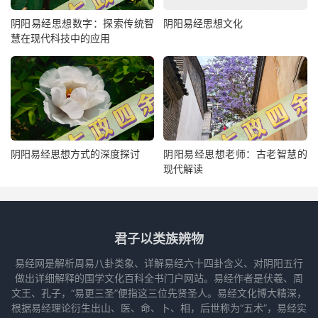
阴阳易经思想数字：探索传统智
阴阳易经思想文化
慧在现代科技中的应用
阴阳易经思想方式的深度探讨
阴阳易经思想老师：古老智慧的
现代解读
君子以类族辨物
易经网是解析周易八卦类象、详解易经六十四卦含义、对阴阳五行
做出详细解释的国学文化百科全书门户网站。易经作者是伏羲、周
文王、孔子，“易更三圣”便指这三位先贤圣人。易经文化博大精深，
根据易经理论衍生出山、医、命、卜、相，后世称为“五术”，易经实