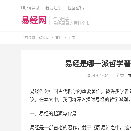
Hi, 请登录
我要注册
找回密码
易经网
传承国学
易经周易的百科全书
当前位置：
易经网
文化
正文


易经是哪一派哲学著
2024-01-04
分类：
易经作为中国古代哲学的重要著作，被许多学者
议。在本文中，我们将深入探讨易经的哲学派别
一、易经的起源与背景
易经是一部古老的著作，载于《周易》之中，成