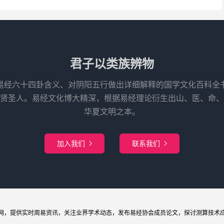
君子以类族辨物
易经六十四卦含义、对阴阳五行做出详细解释的国学文化百科全
先贤圣人。易经文化博大精深，根据易经理论衍生出山、医、命、
华夏文明之本。
加入我们
联系我们


网
，提供实时周易
资讯
，关注业界
学术
动态，发布
易经协会
成员论文，探讨
测算
技术