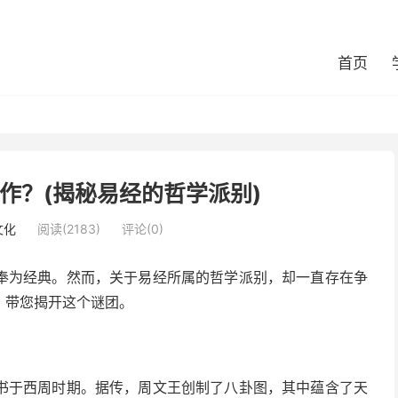
首页
作？(揭秘易经的哲学派别)
文化
阅读(2183)
评论(0)
奉为经典。然而，关于易经所属的哲学派别，却一直存在争
，带您揭开这个谜团。
书于西周时期。据传，周文王创制了八卦图，其中蕴含了天