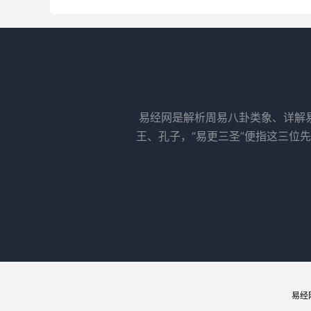
易经网是解析周易八卦类象、详解
王、孔子，“易更三圣”便指这三位
易经