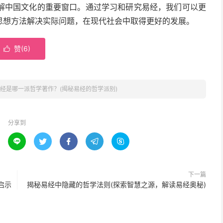
解中国文化的重要窗口。通过学习和研究易经，我们可以更
思想方法解决实际问题，在现代社会中取得更好的发展。
赞(
6
)

经是哪一派哲学著作？(揭秘易经的哲学派别)
分享到





下一篇
启示
揭秘易经中隐藏的哲学法则(探索智慧之源，解读易经奥秘)