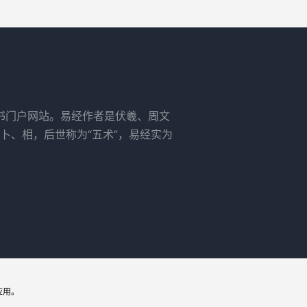
书门户网站。易经作者是伏羲、周文
卜、相，后世称为“五术”，易经实为
应用。