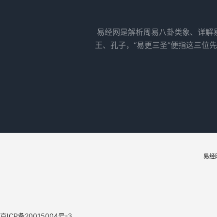
易经网是解析周易八卦类象、详解
王、孔子，“易更三圣”便指这三位
易经
京ICP备20015004号-3