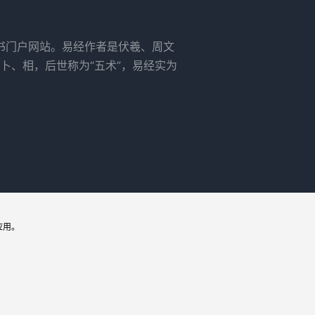
书门户网站。易经作者是伏羲、周文
卜、相，后世称为“五术”，易经实为
应用。