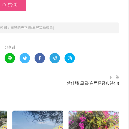
赞(
0
)

经网
»
周易的守正道(易经算命理论)
分享到





下一篇
曾仕强 周易(白居易经典诗句)