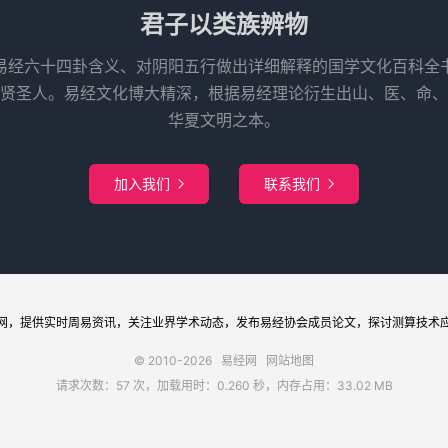
君子以类族辨物
易经六十四卦含义、对阴阳五行做出详细解释的国学文化百科全
先贤圣人。易经文化博大精深，根据易经理论衍生出山、医、命、
华夏文明之本。
加入我们
联系我们


网
，提供实时周易
资讯
，关注业界
学术
动态，发布
易经协会
成员论文，探讨
测算
技术
© 2010-2026
易经网
网站地图
请求次数：57 次，加载用时：0.260 秒，内存占用：33.02 MB