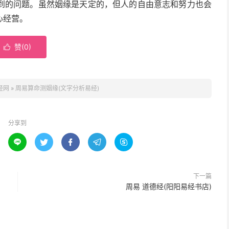
到的问题。虽然姻缘是天定的，但人的自由意志和努力也会
心经营。
赞(
0
)

经网
»
周易算命测姻缘(文字分析易经)
分享到





下一篇
周易 道德经(阳阳易经书店)