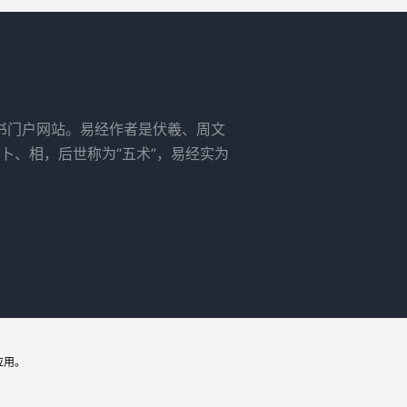
书门户网站。易经作者是伏羲、周文
卜、相，后世称为“五术”，易经实为
应用。