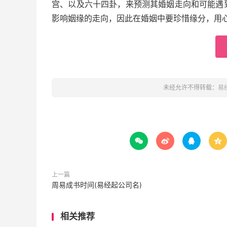
宫、以及六十四卦，来预测其婚姻走向和可能遇
影响姻缘的走向，因此在婚姻中要珍惜缘分，用
未经允许不得转载：
易




上一篇
周易成书时间(易经起公司名)
相关推荐