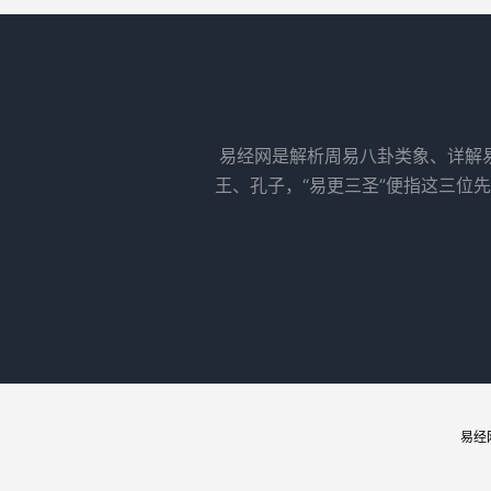
易经网是解析周易八卦类象、详解
王、孔子，“易更三圣”便指这三位
易经