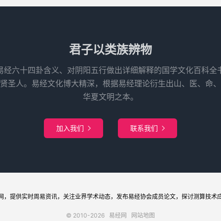
君子以类族辨物
易经六十四卦含义、对阴阳五行做出详细解释的国学文化百科全
先贤圣人。易经文化博大精深，根据易经理论衍生出山、医、命、
华夏文明之本。
加入我们
联系我们


网
，提供实时周易
资讯
，关注业界
学术
动态，发布
易经协会
成员论文，探讨
测算
技术
© 2010-2026
易经网
网站地图