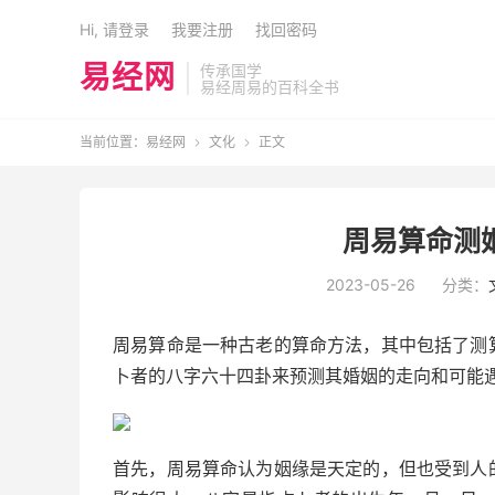
Hi, 请登录
我要注册
找回密码
易经网
传承国学
易经周易的百科全书
当前位置：
易经网
文化
正文


周易算命测姻
2023-05-26
分类：
周易算命是一种古老的算命方法，其中包括了测
卜者的八字六十四卦来预测其婚姻的走向和可能
首先，周易算命认为姻缘是天定的，但也受到人