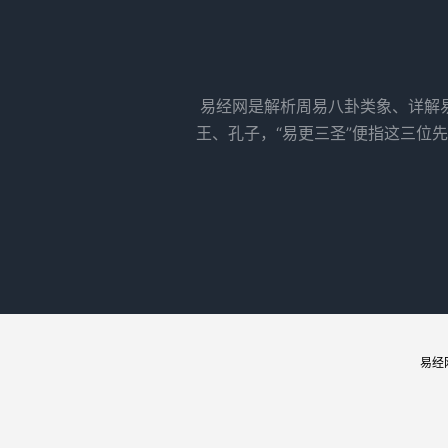
易经网是解析周易八卦类象、详解
王、孔子，“易更三圣”便指这三位
易经