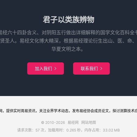
君子以类族辨物
易经六十四卦含义、对阴阳五行做出详细解释的国学文化百科全
先贤圣人。易经文化博大精深，根据易经理论衍生出山、医、命、
华夏文明之本。
加入我们
联系我们


网
，提供实时周易
资讯
，关注业界
学术
动态，发布
易经协会
成员论文，探讨
测算
技术
© 2010-2026
易经网
网站地图
请求次数：57 次，加载用时：0.265 秒，内存占用：33.02 MB