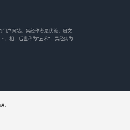
书门户网站。易经作者是伏羲、周文
卜、相，后世称为“五术”，易经实为
应用。