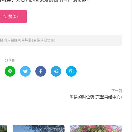
展机会，为贺州的繁荣发展做出自己的贡献。
赞(
0
)

经网
»
易经周易坤卦(易经预测贺州)
分享到





下一篇
周易的时位势(东盟易经中心)