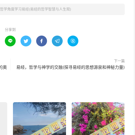
哲学角度学习易经(易经的哲学智慧与人生观)
分享到





下一篇
的奥
易经，哲学与神学的交融(探寻易经的思想源泉和神秘力量)