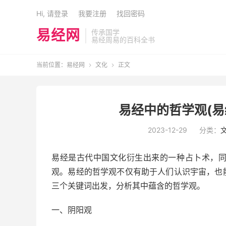
Hi, 请登录
我要注册
找回密码
易经网
传承国学
易经周易的百科全书
当前位置：
易经网
文化
正文


易经中的哲学观(易
2023-12-29
分类：
易经是古代中国文化衍生出来的一种占卜术，
观。易经的哲学观不仅有助于人们认识宇宙，也
三个关键词出发，分析其中蕴含的哲学观。
一、阴阳观