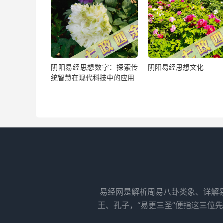
阴阳易经思想数字：探索传
阴阳易经思想文化
统智慧在现代科技中的应用
易经网是解析周易八卦类象、详解
王、孔子，“易更三圣”便指这三位