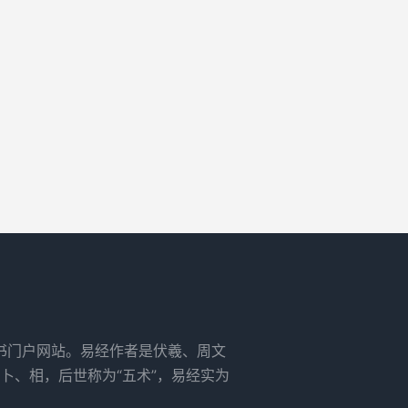
书门户网站。易经作者是伏羲、周文
卜、相，后世称为“五术”，易经实为