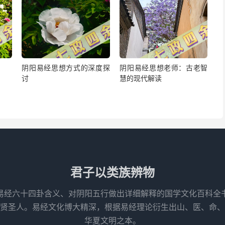
阴阳易经思想方式的深度探
阴阳易经思想老师：古老智
讨
慧的现代解读
君子以类族辨物
易经六十四卦含义、对阴阳五行做出详细解释的国学文化百科全
先贤圣人。易经文化博大精深，根据易经理论衍生出山、医、命、
华夏文明之本。