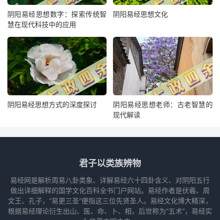
阴阳易经思想数字：探索传统智
阴阳易经思想文化
慧在现代科技中的应用
阴阳易经思想方式的深度探讨
阴阳易经思想老师：古老智慧的
现代解读
君子以类族辨物
易经网是解析周易八卦类象、详解易经六十四卦含义、对阴阳五行
做出详细解释的国学文化百科全书门户网站。易经作者是伏羲、周
文王、孔子，“易更三圣”便指这三位先贤圣人。易经文化博大精深，
根据易经理论衍生出山、医、命、卜、相，后世称为“五术”，易经实