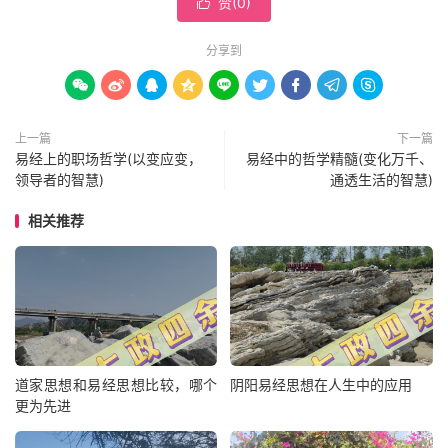
赞(
0
)

分享到









上一篇
下一篇
易经上的职场哲学(以变应变，
易经中的哲学精髓(变化万千、
领导者的智慧)
通透生活的智慧)
相关推荐
道家思想和易经思想比较，哪个
阴阳易经思想在人生中的应用
更为先进