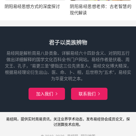
阴阳易经思想方式的深度探讨
阴阳易经思想老师：古老智慧的
现代解读
君子以类族辨物
易经网是解析周易八卦类象、详解易经六十四卦含义、对阴阳五行
做出详细解释的国学文化百科全书门户网站。易经作者是伏羲、周
文王、孔子，“易更三圣”便指这三位先贤圣人。易经文化博大精深，
根据易经理论衍生出山、医、命、卜、相，后世称为“五术”，易经实
为华夏文明之本。
加入我们
联系我们


易经网
，提供实时周易
资讯
，关注业界
学术
动态，发布
易经协会
成员论文，探
讨
测算
技术应用。