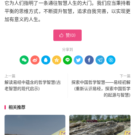
它为人们指明了一条通往智慧人生的大门。我们应当秉持着
平衡的思维方式，不断提升智慧，追求自我完善，以实现更
加有意义的人生。
赞(
0
)

分享到









上一篇
下一篇
解读易经中蕴含的哲学智慧(古
探索中国哲学智慧——易经初解
老智慧的现代启示)
(重新认识易经，探索中国哲学
的起源与智慧)
相关推荐