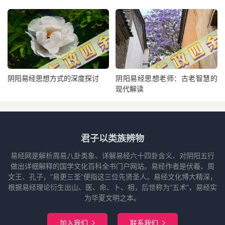
阴阳易经思想方式的深度探讨
阴阳易经思想老师：古老智慧的
现代解读
君子以类族辨物
易经网是解析周易八卦类象、详解易经六十四卦含义、对阴阳五行
做出详细解释的国学文化百科全书门户网站。易经作者是伏羲、周
文王、孔子，“易更三圣”便指这三位先贤圣人。易经文化博大精深，
根据易经理论衍生出山、医、命、卜、相，后世称为“五术”，易经实
为华夏文明之本。
加入我们
联系我们

