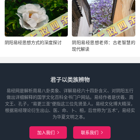
阴阳易经思想方式的深度探讨
阴阳易经思想老师：古老智慧的
现代解读
君子以类族辨物
易经网是解析周易八卦类象、详解易经六十四卦含义、对阴阳五行
做出详细解释的国学文化百科全书门户网站。易经作者是伏羲、周
文王、孔子，“易更三圣”便指这三位先贤圣人。易经文化博大精深，
根据易经理论衍生出山、医、命、卜、相，后世称为“五术”，易经实
为华夏文明之本。
加入我们
联系我们

