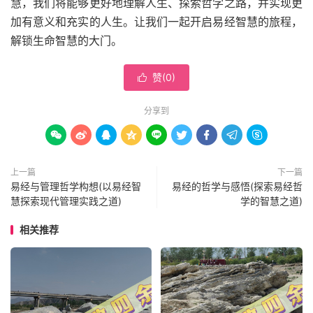
慧，我们将能够更好地理解人生、探索哲学之路，并实现更
加有意义和充实的人生。让我们一起开启易经智慧的旅程，
解锁生命智慧的大门。
赞(
0
)

分享到









上一篇
下一篇
易经与管理哲学构想(以易经智
易经的哲学与感悟(探索易经哲
慧探索现代管理实践之道)
学的智慧之道)
相关推荐