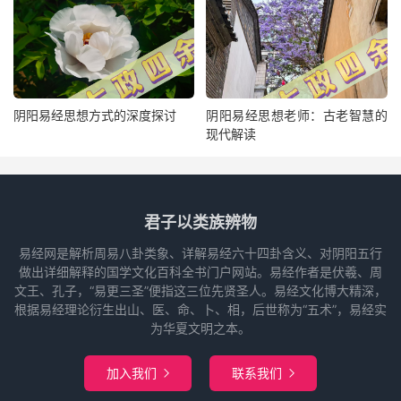
阴阳易经思想方式的深度探讨
阴阳易经思想老师：古老智慧的
现代解读
君子以类族辨物
易经网是解析周易八卦类象、详解易经六十四卦含义、对阴阳五行
做出详细解释的国学文化百科全书门户网站。易经作者是伏羲、周
文王、孔子，“易更三圣”便指这三位先贤圣人。易经文化博大精深，
根据易经理论衍生出山、医、命、卜、相，后世称为“五术”，易经实
为华夏文明之本。
加入我们
联系我们

