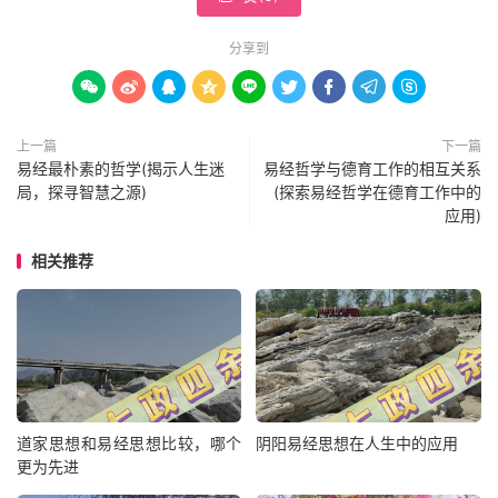
分享到









上一篇
下一篇
易经最朴素的哲学(揭示人生迷
易经哲学与德育工作的相互关系
局，探寻智慧之源)
(探索易经哲学在德育工作中的
应用)
相关推荐
道家思想和易经思想比较，哪个
阴阳易经思想在人生中的应用
更为先进