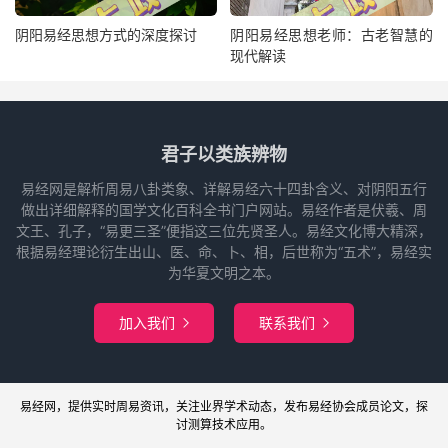
阴阳易经思想方式的深度探讨
阴阳易经思想老师：古老智慧的
现代解读
君子以类族辨物
易经网是解析周易八卦类象、详解易经六十四卦含义、对阴阳五行
做出详细解释的国学文化百科全书门户网站。易经作者是伏羲、周
文王、孔子，“易更三圣”便指这三位先贤圣人。易经文化博大精深，
根据易经理论衍生出山、医、命、卜、相，后世称为“五术”，易经实
为华夏文明之本。
加入我们
联系我们


易经网
，提供实时周易
资讯
，关注业界
学术
动态，发布
易经协会
成员论文，探
讨
测算
技术应用。