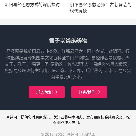
阴阳易经思想方式的深度探讨
阴阳易经思想老师：古老智慧的
现代解读
君子以类族辨物
易经网是解析周易八卦类象、详解易经六十四卦含义、对阴阳五行
做出详细解释的国学文化百科全书门户网站。易经作者是伏羲、周
文王、孔子，“易更三圣”便指这三位先贤圣人。易经文化博大精深，
根据易经理论衍生出山、医、命、卜、相，后世称为“五术”，易经实
为华夏文明之本。
加入我们
联系我们


易经网
，提供实时周易
资讯
，关注业界
学术
动态，发布
易经协会
成员论文，探
讨
测算
技术应用。
© 2010-2026
易经网
网站地图