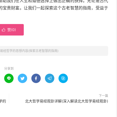
帮助我们在人生和道德选择上做出正确的抉择。无论是古代
的宝贵财富。让我们一起探索这个古老智慧的指南，受益于
赞(
0
)

易经哲学的思想内容(探索古老智慧的指南)
分享到





下一篇
学的
北大哲学易经观卦详解(深入解读北大哲学易经观卦)