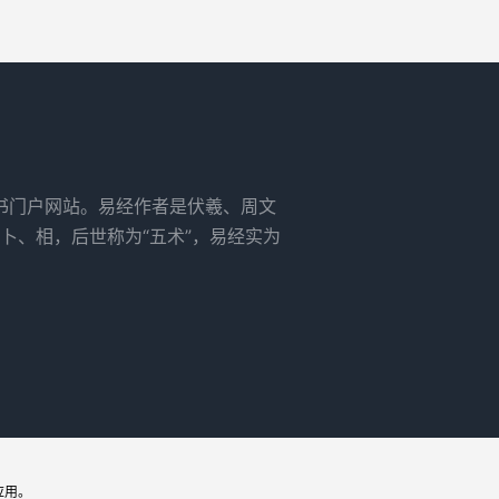
书门户网站。易经作者是伏羲、周文
卜、相，后世称为“五术”，易经实为
应用。