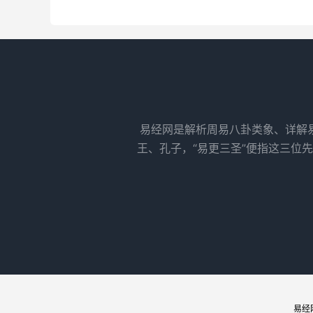
易经网是解析周易八卦类象、详解
王、孔子，“易更三圣”便指这三位
易经