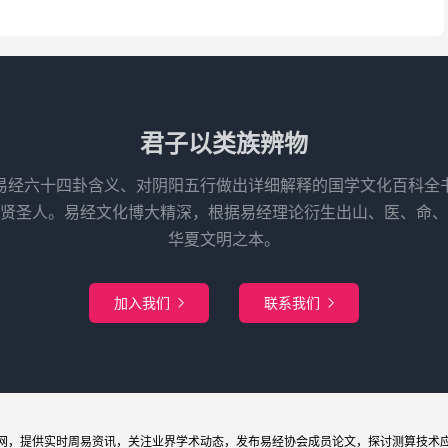
君子以类族辨物
易经六十四卦含义、对阴阳五行做出详细解释的国学文化百科全
先贤圣人。易经文化博大精深，根据易经理论衍生出山、医、命、
华夏文明之本。
加入我们
联系我们


网
，提供实时周易
资讯
，关注业界
学术
动态，发布
易经协会
成员论文，探讨
测算
技术