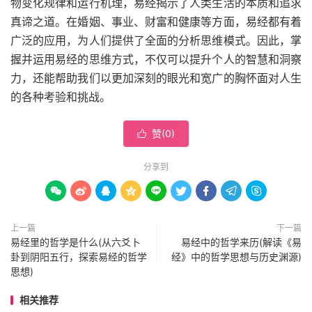
物变化规律和运行机理，易经揭示了人类生活的本质和追求
真谛之道。在婚姻、事业、财富和健康等方面，易经都有着
广泛的应用，为人们提供了全面的分析思维模式。因此，掌
握并运用易经的思维方式，不仅可以提升个人的智慧和洞察
力，还能帮助我们以更加深刻的眼光和宽广的胸怀面对人生
的各种考验和挑战。
赞(
0
)

分享到









上一篇
下一篇
易经里的哲学是什么(从六爻卜
易经中的哲学来历(解读《易
卦到阴阳五行，探索易经的哲学
经》中的哲学思想与历史渊源)
思想)
相关推荐