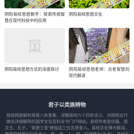
阴阳易经思想数字：探索传统智
阴阳易经思想文化
慧在现代科技中的应用
阴阳易经思想方式的深度探讨
阴阳易经思想老师：古老智慧的
现代解读
君子以类族辨物
易经网是解析周易八卦类象、详解易经六十四卦含义、对阴阳五行
做出详细解释的国学文化百科全书门户网站。易经作者是伏羲、周
文王、孔子，“易更三圣”便指这三位先贤圣人。易经文化博大精深，
根据易经理论衍生出山、医、命、卜、相，后世称为“五术”，易经实