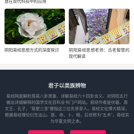
慧在现代科技中的应用
阴阳易经思想方式的深度探讨
阴阳易经思想老师：古老智慧的
现代解读
君子以类族辨物
易经网是解析周易八卦类象、详解易经六十四卦含义、对阴阳五行
做出详细解释的国学文化百科全书门户网站。易经作者是伏羲、周
文王、孔子，“易更三圣”便指这三位先贤圣人。易经文化博大精深，
根据易经理论衍生出山、医、命、卜、相，后世称为“五术”，易经实
为华夏文明之本。