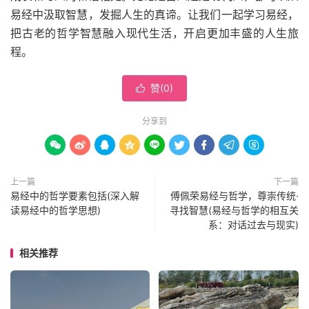
易经中汲取智慧，发掘人生的真谛。让我们一起学习易经，
把古老的哲学智慧融入现代生活，开启更加丰盛的人生旅
程。
赞(
0
)

分享到









上一篇
下一篇
易经中的哲学要素包括(深入解
傅佩荣易经与哲学，尊崇传统·
读易经中的哲学思想)
寻找智慧(易经与哲学的相互关
系：对话过去与现实)
相关推荐