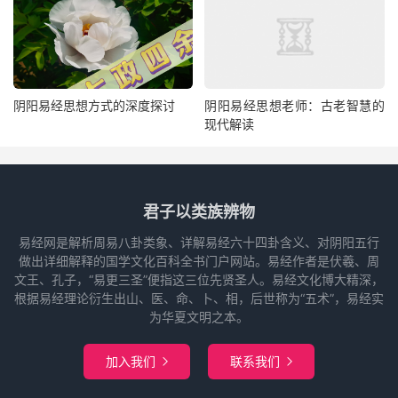
阴阳易经思想方式的深度探讨
阴阳易经思想老师：古老智慧的
现代解读
君子以类族辨物
易经网是解析周易八卦类象、详解易经六十四卦含义、对阴阳五行
做出详细解释的国学文化百科全书门户网站。易经作者是伏羲、周
文王、孔子，“易更三圣”便指这三位先贤圣人。易经文化博大精深，
根据易经理论衍生出山、医、命、卜、相，后世称为“五术”，易经实
为华夏文明之本。
加入我们
联系我们

