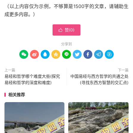
（以上内容仅为示例，不够算是1500字的文章，请辅助生
成更多内容。）
赞(
0
)

分享到









上一篇
下一篇
易经和哲学哪个难度大些(探究
中国易经与西方哲学的共通之处
易经和哲学的深度和难度)
(寻找东西方智慧的交汇点)
相关推荐