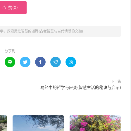
赞(
0
)

学，探索灵性智慧的道路(古老智慧与当代情感的交融)
分享到





下一篇
易经中的哲学与应变(智慧生活的秘诀与启示)