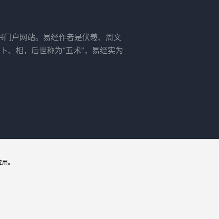
书门户网站。易经作者是伏羲、周文
卜、相，后世称为“五术”，易经实为
应用。