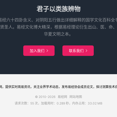
君子以类族辨物
易经六十四卦含义、对阴阳五行做出详细解释的国学文化百科全
先贤圣人。易经文化博大精深，根据易经理论衍生出山、医、命、
华夏文明之本。
加入我们
联系我们


网
，提供实时周易
资讯
，关注业界
学术
动态，发布
易经协会
成员论文，探讨
测算
技术
© 2010-2026
易经网
网站地图
请求次数：55 次，加载用时：0.289 秒，内存占用：33.02 MB