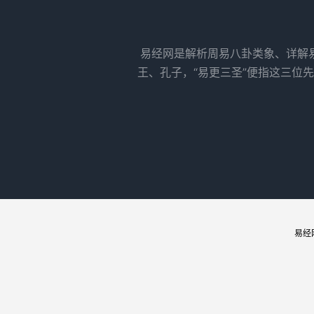
易经网是解析周易八卦类象、详解
王、孔子，“易更三圣”便指这三位
易经