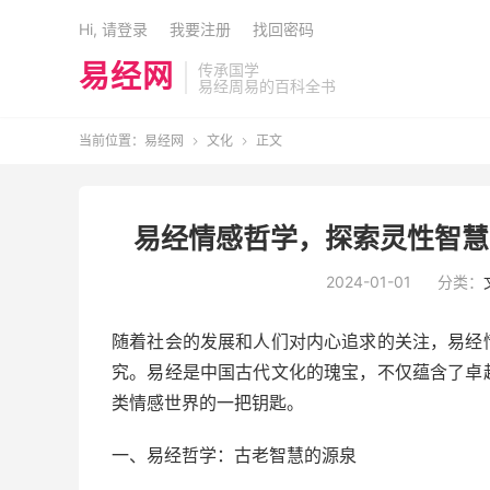
Hi, 请登录
我要注册
找回密码
易经网
传承国学
易经周易的百科全书
当前位置：
易经网
文化
正文


易经情感哲学，探索灵性智慧
2024-01-01
分类：
随着社会的发展和人们对内心追求的关注，易经
究。易经是中国古代文化的瑰宝，不仅蕴含了卓
类情感世界的一把钥匙。
一、易经哲学：古老智慧的源泉