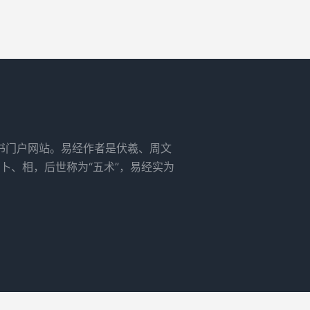
书门户网站。易经作者是伏羲、周文
卜、相，后世称为“五术”，易经实为