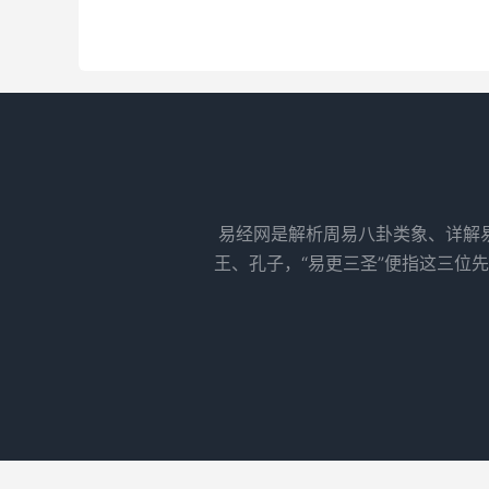
易经网是解析周易八卦类象、详解
王、孔子，“易更三圣”便指这三位