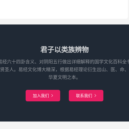
君子以类族辨物
易经六十四卦含义、对阴阳五行做出详细解释的国学文化百科全
先贤圣人。易经文化博大精深，根据易经理论衍生出山、医、命、
华夏文明之本。
加入我们
联系我们

