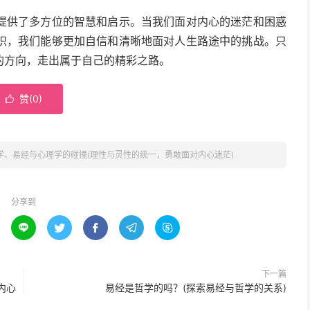
提供了多方位的智慧和启示。当我们面对内心的迷茫和困惑
识，我们能够更加自信和清晰地面对人生路途中的挑战。只
的方向，走出属于自己的精彩之路。
赞(
0
)

学、易经与心理学的碰撞(理性与灵性的统一，勇敢面对内心迷茫)
分享到





下一篇
内心
易经是哲学的吗？(探索易经与哲学的关系)