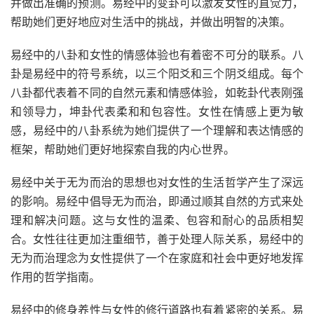
并做出准确的预测。易经中的变卦可以激发女性的直觉力，
帮助她们更好地应对生活中的挑战，并做出明智的决策。
易经中的八卦和女性的情感体验也有着密不可分的联系。八
卦是易经中的符号系统，以三个阳爻和三个阴爻组成。每个
八卦都代表着不同的自然元素和情感体验，如乾卦代表刚强
和领导力，坤卦代表柔和和包容性。女性在情感上更为敏
感，易经中的八卦系统为她们提供了一个理解和表达情感的
框架，帮助她们更好地探索自我的内心世界。
易经中关于无为而治的思想也对女性的生活哲学产生了深远
的影响。易经中倡导无为而治，即通过顺其自然的方式来处
理和解决问题。这与女性的温柔、包容和耐心的品质相契
合。女性往往更加注重细节，善于处理人际关系，易经中的
无为而治理念为女性提供了一个在家庭和社会中更好地发挥
作用的哲学指南。
易经中的修身养性与女性的修行道路也有着紧密的关系。易