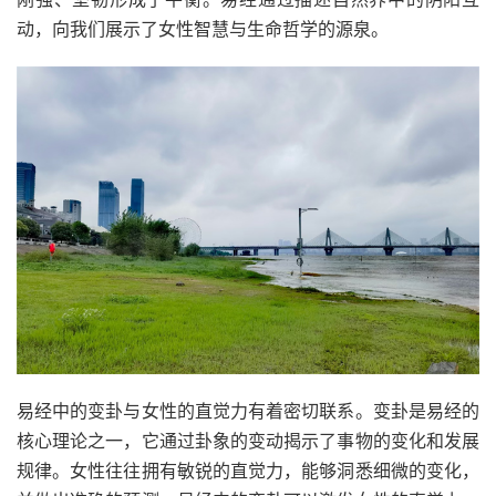
动，向我们展示了女性智慧与生命哲学的源泉。
易经中的变卦与女性的直觉力有着密切联系。变卦是易经的
核心理论之一，它通过卦象的变动揭示了事物的变化和发展
规律。女性往往拥有敏锐的直觉力，能够洞悉细微的变化，