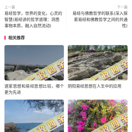
上一篇
下一篇
易经哲学，世界的变化，心灵的
易经与佛教哲学的联系(深入探
智慧(易经讲的哲学道理：洞悉
索易经和佛教哲学之间的共通
事物本质，融入自然流动)
性)
相关推荐
道家思想和易经思想比较，哪个
阴阳易经思想在人生中的应用
更为先进