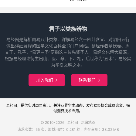
君子以类族辨物
易经网是解析周易八卦类象、详解易经六十四卦含义、对阴阳五行
做出详细解释的国学文化百科全书门户网站。易经作者是伏羲、周
文王、孔子，“易更三圣”便指这三位先贤圣人。易经文化博大精深，
根据易经理论衍生出山、医、命、卜、相，后世称为“五术”，易经实
为华夏文明之本。
加入我们
联系我们


易经网
，提供实时周易
资讯
，关注业界
学术
动态，发布
易经协会
成员论文，探
讨
测算
技术应用。
© 2010-2026
易经网
网站地图
请求次数：55 次，加载用时：0.281 秒，内存占用：33.02 MB