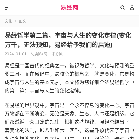
易经网



文化
正文

易经哲学第二篇，宇宙与人生的变化定律(变化
万千，无法预知，易经给予我们的启迪)
2024-01-01
阅读(845)
评论(0)
易经是中国古代的经典之一，被视为哲学、文化与预测的重
要工具。而在易经中，最核心的概念之一就是变化，它是构
成宇宙与人生的基本元素。本文将为您详细介绍易经哲学中
的第二篇：宇宙与人生的变化定律。
在易经的世界观中，宇宙是一个永不停息的变化中心。宇宙
万物都在不断演变，无论是天象、生态、人事还是机缘。它
们都遵循一套固定的规律。根据这些规律，易经总结出了一
套变化的法则，即八卦和六十四卦。这些卦象代表了宇宙中
各种各样的变化，如太阳、月亮、山川、河流等。通过卦象