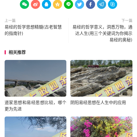









上一篇
下一篇
易经的哲学思想精髓(古老智慧
易经的哲学意义，洞悉万物，通
的指南针)
达人生(用三个关键词为你揭示
易经的奥秘)
相关推荐
道家思想和易经思想比较，哪个
阴阳易经思想在人生中的应用
更为先进