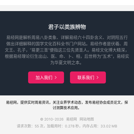
君子以类族辨物
易经网是解析周易八卦类象、详解易经六十四卦含义、对阴阳五行
做出详细解释的国学文化百科全书门户网站。易经作者是伏羲、周
文王、孔子，“易更三圣”便指这三位先贤圣人。易经文化博大精深，
根据易经理论衍生出山、医、命、卜、相，后世称为“五术”，易经实
为华夏文明之本。
加入我们
联系我们


易经网
，提供实时周易
资讯
，关注业界
学术
动态，发布
易经协会
成员论文，探
讨
测算
技术应用。
© 2010-2026
易经网
网站地图
请求次数：55 次，加载用时：0.278 秒，内存占用：33.02 MB