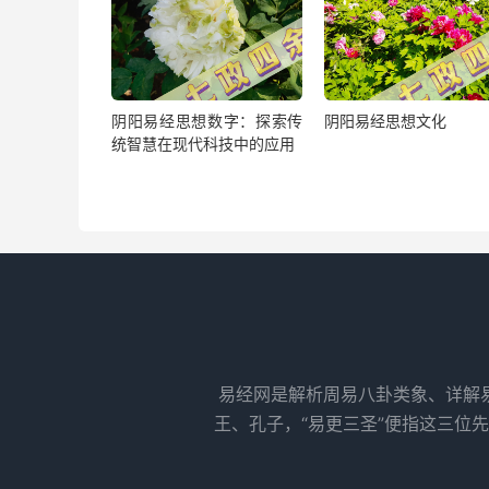
阴阳易经思想数字：探索传
阴阳易经思想文化
统智慧在现代科技中的应用
易经网是解析周易八卦类象、详解
王、孔子，“易更三圣”便指这三位