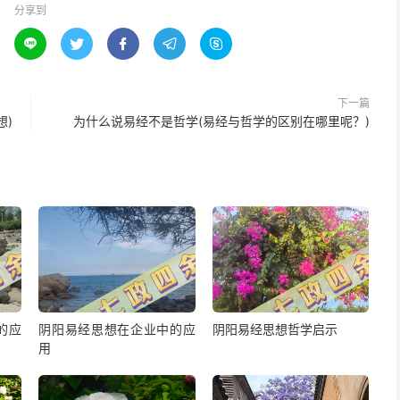
分享到





下一篇
想)
为什么说易经不是哲学(易经与哲学的区别在哪里呢？)
的应
阴阳易经思想在企业中的应
阴阳易经思想哲学启示
用