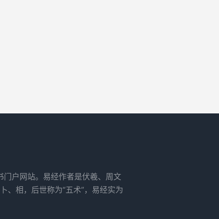
书门户网站。易经作者是伏羲、周文
卜、相，后世称为“五术”，易经实为