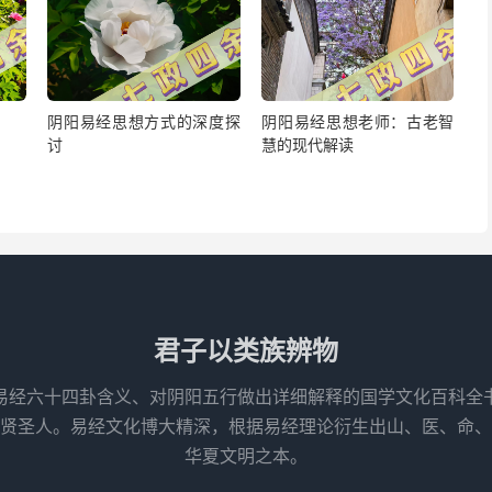
阴阳易经思想方式的深度探
阴阳易经思想老师：古老智
讨
慧的现代解读
君子以类族辨物
易经六十四卦含义、对阴阳五行做出详细解释的国学文化百科全
先贤圣人。易经文化博大精深，根据易经理论衍生出山、医、命、
华夏文明之本。