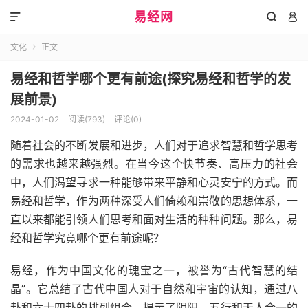
易经网



文化
正文

易经和哲学哪个更有前途(探究易经和哲学的发
展前景)
2024-01-02
阅读(793)
评论(0)
随着社会的不断发展和进步，人们对于追求智慧和哲学思考
的需求也越来越强烈。在当今这个快节奏、高压力的社会
中，人们渴望寻求一种能够带来平静和心灵安宁的方式。而
易经和哲学，作为两种深受人们倚赖和崇敬的思想体系，一
直以来都能引领人们思考和面对生活的种种问题。那么，易
经和哲学究竟哪个更有前途呢？
易经，作为中国文化的瑰宝之一，被誉为“古代智慧的结
晶”。它总结了古代中国人对于自然和宇宙的认知，通过八
卦和六十四卦的排列组合，揭示了阴阳、五行和天人合一的