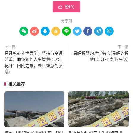
赞(
0
)

分享到









上一篇
下一篇
易经乾卦处世哲学，坚持与变通
易经智慧的哲学名言(易经的智
并重，助你领悟人生智慧(易经
慧启示我们如何生活)
乾卦：阳刚之象，处世智慧的源
泉)
相关推荐
道家思想和易经思想比较，哪个
阴阳易经思想在人生中的应用