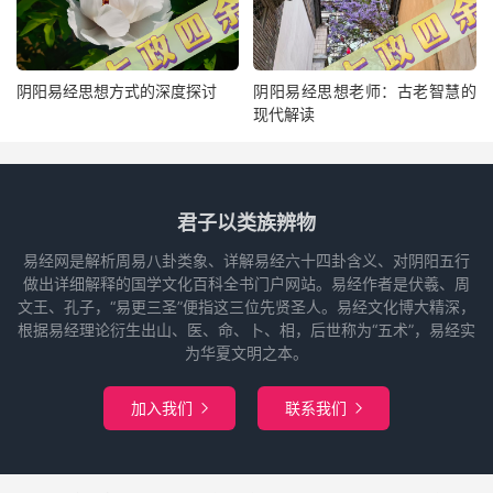
阴阳易经思想方式的深度探讨
阴阳易经思想老师：古老智慧的
现代解读
君子以类族辨物
易经网是解析周易八卦类象、详解易经六十四卦含义、对阴阳五行
做出详细解释的国学文化百科全书门户网站。易经作者是伏羲、周
文王、孔子，“易更三圣”便指这三位先贤圣人。易经文化博大精深，
根据易经理论衍生出山、医、命、卜、相，后世称为“五术”，易经实
为华夏文明之本。
加入我们
联系我们

