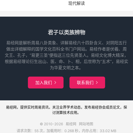
现代解读
君子以类族辨物
易经网是解析周易八卦类象、详解易经六十四卦含义、对阴阳五行
做出详细解释的国学文化百科全书门户网站。易经作者是伏羲、周
文王、孔子，“易更三圣”便指这三位先贤圣人。易经文化博大精深，
根据易经理论衍生出山、医、命、卜、相，后世称为“五术”，易经实
为华夏文明之本。
加入我们
联系我们


易经网
，提供实时周易
资讯
，关注业界
学术
动态，发布
易经协会
成员论文，探
讨
测算
技术应用。
© 2010-2026
易经网
网站地图
请求次数：55 次，加载用时：0.268 秒，内存占用：33.02 MB