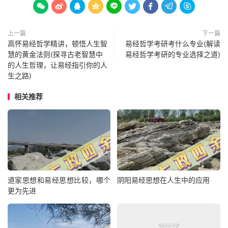









上一篇
下一篇
高怀易经哲学精讲，顿悟人生智
易经哲学考研考什么专业(解读
慧的黄金法则(探寻古老智慧中
易经哲学考研的专业选择之道)
的人生哲理，让易经指引你的人
生之路)
相关推荐
道家思想和易经思想比较，哪个
阴阳易经思想在人生中的应用
更为先进