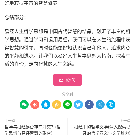
好地获得宇宙的智慧滋养。
总结部分：
易经人生哲学思想是中国古代智慧的结晶，融汇了丰富的哲
学思想。通过学习和运用易经，我们可以在人生的旅程中获
得智慧的引领，同时也能更好地认识自己和他人，追求内心
的平静和进步。让我们以易经人生哲学思想为指南，探索生
活的真谛，走向智慧的人生之路。
赞(
0
)

分享到









上一篇
下一篇
哲学与易经是否存在冲突？(哲
易经中的哲学文学(深入探索易
学思辨与易经智慧的融合)
经的哲学意义与文学魅力)