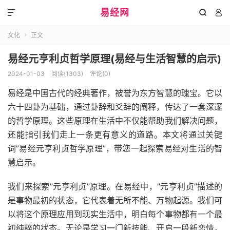
易经网



文化
正文

易经元亨利贞哲学原理(易经与生活智慧的启示)
2024-01-03
阅读(1303)
评论(0)
易经是中国古代的经典著作，被誉为东方智慧的瑰宝。它以
六十四卦为基础，通过卦辞和爻辞的阐释，传达了一套深邃
的哲学原理。这些原理在生活中不仅能帮助我们解决问题，
还能指引我们走上一条更有意义的道路。本文将通过关键
词”易经元亨利贞哲学原理”，带您一起探索易经对生活的智
慧启示。
我们来探索”元亨利贞”原理。在易经中，”元亨利贞”描述的
是事物最初的状态，它代表着无所不能、万物起源。我们可
以将这个原理应用到现实生活中，明白每个事物都有一个最
初纯粹的状态。无论是学习一门新技能、开启一段新恋情，