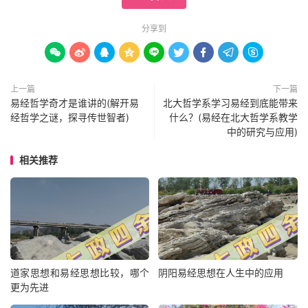
分享到









上一篇
下一篇
易经哲学奇才是谁讲的(解开易
北大哲学系学习易经到底能带来
经哲学之谜，探寻传世智者)
什么？(易经在北大哲学系教学
中的研究与应用)
相关推荐
道家思想和易经思想比较，哪个
阴阳易经思想在人生中的应用
更为先进