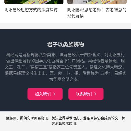
阴阳易经思想方式的深度探讨
阴阳易经思想老师：古老智慧的
现代解读
君子以类族辨物
易经网是解析周易八卦类象、详解易经六十四卦含义、对阴阳五行
做出详细解释的国学文化百科全书门户网站。易经作者是伏羲、周
文王、孔子，“易更三圣”便指这三位先贤圣人。易经文化博大精深，
根据易经理论衍生出山、医、命、卜、相，后世称为“五术”，易经实
为华夏文明之本。
加入我们
联系我们


易经网
，提供实时周易
资讯
，关注业界
学术
动态，发布
易经协会
成员论文，探
讨
测算
技术应用。