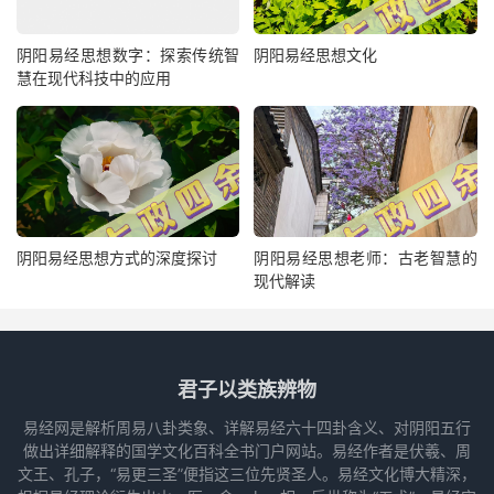
阴阳易经思想数字：探索传统智
阴阳易经思想文化
慧在现代科技中的应用
阴阳易经思想方式的深度探讨
阴阳易经思想老师：古老智慧的
现代解读
君子以类族辨物
易经网是解析周易八卦类象、详解易经六十四卦含义、对阴阳五行
做出详细解释的国学文化百科全书门户网站。易经作者是伏羲、周
文王、孔子，“易更三圣”便指这三位先贤圣人。易经文化博大精深，