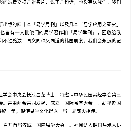
淡的站着交换几张名片，说了几句话，也没有送我们，我们
所出版的四十本「易学月刊」以及几本「易学应用之研究」
等也备有一大批他们的易学著作和「易学季刊」，回敬给我
和不胜感激！同文同种又同道的韩国朋友，我们会永远的记
易理学会中央会长池昌龙博士，特邀请中华民国易经学会第三
会。并由两会共同发起，成立「国际易学大会」，藉举办国
共聚一堂，促使易学文化得以一届一届薪火相传。
1月，召开首届汉城「国际易学大会」。社团法人韩国易术人协