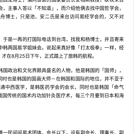
会，主事人答以「不知道」，而介绍他俩去找中国哲学会，
汝舟博士，只是池、安二氏是来台访问易经学会的，又不对
，于是一再的打国际电话到台湾，找我和杨博士，并且寄来
中韩两国易学姐妹会。说起来真好像「打太极拳」一样，经
才在8月25日下午，正式踏上了旅韩的航程。
韩国政治和文化界颇具盛名的人物，他是韩国的「国师」，
，同时也是韩国的国画大师－在韩国和国际的地位，并不亚于
兼通中西医学，是韩医药学会的会长，同时也是韩国「命气
于我国传统的国术内功加针灸医疗术，每三个月要到日本和海
唯一民间间易术团体，会长以下，设有副会长、理事长、副