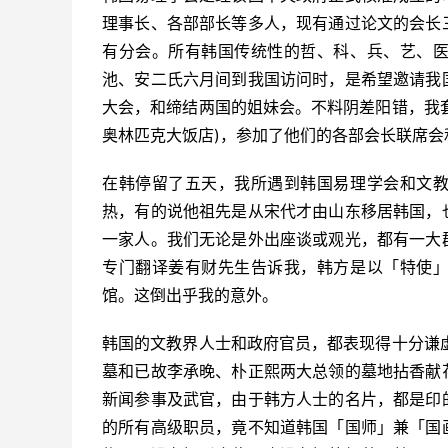
理事长、各部部长等多人，现有通过论文的会长
有分会。所有韩国传统性的哲、科、兵、艺、
池、安二氏六月间到我国访问时，是希望邀请我
大会，和缔结两国的姐妹会。不料阴差阳错，我套
奥林匹克大饭店)，参加了他们的各部会长联席会
在韩停留了五天，我所遇到韩国易理学会和文
热，有的说他祖先是从宋代才由山东移居韩国，
一家人。我们无论是外出座谈或观光，都有一大
专门翻译姜有财先生告诉我，韩方是以「特使
馆。这倒出乎我的意外。
韩国的文教界人士和政府官员，都表现得十分谦
墓和已故李承晚、朴正熙两大总领的墓地拈香献
新闻参事及武官，由于韩方人士的名片，都是印
的所有高级职员，竟不知道韩国「国师」兼「国