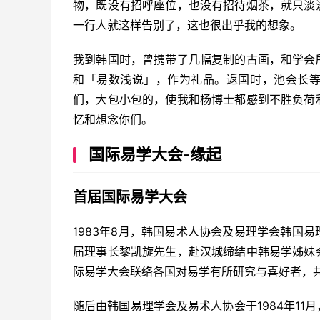
物，既没有招呼座位，也没有招待烟茶，就只淡
一行人就这样告别了，这也很出乎我的想象。
我到韩国时，曾携带了几幅复制的古画，和学会
和「易数浅说」，作为礼品。返国时，池会长
们，大包小包的，使我和杨博士都感到不胜负荷
忆和想念你们。
国际易学大会-缘起
首届国际易学大会
1983年8月，韩国易术人协会及易理学会韩国
届理事长黎凯旋先生，赴汉城缔结中韩易学姊妹
际易学大会联络各国对易学有所研究与喜好者，
随后由韩国易理学会及易术人协会于1984年1