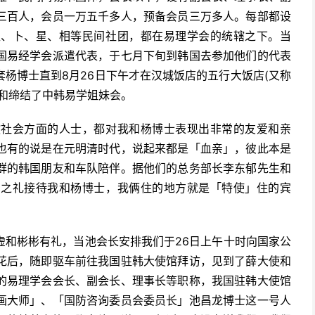
三百人，会员一万五千多人，预备会员三万多人。每部都设
医、卜、星、相等民间社团，都在易理学会的统辖之下。当
国易经学会派遣代表，于七月下旬到韩国去参加他们的代表
杨博士直到8月26日下午才在汉城饭店的五行大饭店(又称
和缔结了中韩易学姐妹会。
教社会方面的人士，都对我和杨博士表现出非常的友爱和亲
也有的说是在元明清时代，说起来都是「血亲」，彼此本是
群的韩国朋友和车队陪伴。据他们的总务部长李东郁先生和
」之礼接待我和杨博士，我俩住的地方就是「特使」住的宾
虚和彬彬有礼，当池会长安排我们于26日上午十时向国家公
花后，随即驱车前往我国驻韩大使馆拜访，见到了薛大使和
的易理学会会长、副会长、理事长等职称，我国驻韩大使馆
画大师」、「国防咨询委员会委员长」池昌龙博士这一号人