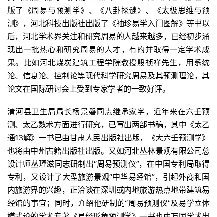
版了《周易与预测学》、《八卦探谜》、《太极思维与预
测》，河北科技出版社出版了《袖珍易学入门图解》等书以
后，河北学术界关注和研究周易的人越来越多，已经初步涌
现出一批热心和研究周易的人才，有的并取得一定学术成
果。比如河北煤炭建筑工程学院教授殷祯祥先生，用系统
论、信息论、控制论等现代科学研究周易及其预测理论，其
论文在国际研讨会上受到专家学者的一致好评。
清河县卫生局局长杨景磐同志继承家学，近年来在六壬预
测、太乙数术方面进行研究，已写出两部书稿，其中《太乙
通13解》一书已由甘肃人民出版社出版，《大六壬预测学》
也将由中州古籍出版社出版。又如河北丛林景观有限公司总
设计师丛瑾滋同志研制出“周易预测仪”，在中国专利局取得
专利，又设计了大型旅游景观“中华易经馆”，引起外商和国
内旅游界的兴趣，正洽谈在深圳或内地旅游热点地带建筑易
经馆的事宜；同时，介绍他研制的“周易预测仪”及易学立体
模式论的学术专著《易经形象预测学》一书也由万国学术出