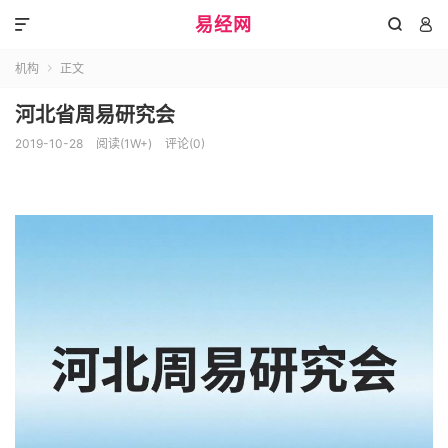
易经网



机构
正文

河北省周易研究会
2019-10-28
阅读(1W+)
评论(0)