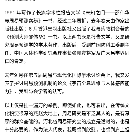
1991 年写作了长篇学术性报告文学《未知之门——邵伟华
与周易预测索秘》一书，经过二年周折，去年春天由作家出
版社出版；6 月香港皇冠出版社又出版了我与蔡敦祺合著的
《预测大师邵伟华》一书。以上两书既是报告文学，又是研
究周易预测学的学术著作，出版后，受到前国防科工委副主
任、中国人体科学研究会理事长张震寰将军及广大易学界同
仁的肯定。
去年9 月在第五届周易与现代化国际学术讨论会上，我又发
表了探讨周易预测机制的论文《宇宙全息思维与人体感应能
力》，受到与会学者的认可。
以上仅是挂一漏万的举例。即使如此，也可看出，在传统文
化积淀很深的燕赵大地上，周易研究是不乏其人的，是有深
厚的群众基础的。河北省周易研究会的成立是适时的，也是
十分必要的。作为法人代表，我既感到欣慰，也感到肩上担