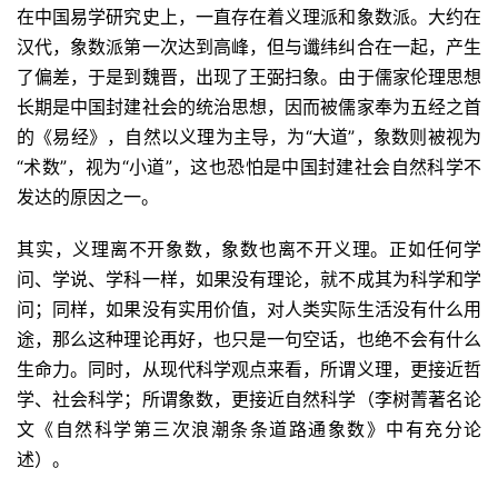
在中国易学研究史上，一直存在着义理派和象数派。大约在
汉代，象数派第一次达到高峰，但与谶纬纠合在一起，产生
了偏差，于是到魏晋，出现了王弼扫象。由于儒家伦理思想
长期是中国封建社会的统治思想，因而被儒家奉为五经之首
的《易经》，自然以义理为主导，为“大道”，象数则被视为
“术数”，视为“小道”，这也恐怕是中国封建社会自然科学不
发达的原因之一。
其实，义理离不开象数，象数也离不开义理。正如任何学
问、学说、学科一样，如果没有理论，就不成其为科学和学
问；同样，如果没有实用价值，对人类实际生活没有什么用
途，那么这种理论再好，也只是一句空话，也绝不会有什么
生命力。同时，从现代科学观点来看，所谓义理，更接近哲
学、社会科学；所谓象数，更接近自然科学（李树菁著名论
文《自然科学第三次浪潮条条道路通象数》中有充分论
述）。