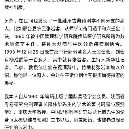
版社出版。
另外，在民间也发现了一批继承古典预测学不同分支的高
人，比如邢台县农民张岩客，从师学习奇门遁甲和六壬金口
诀，1990 年被中国管理科学研究院传统医学研究所聘为数
术测病室主任，将数术测病与中医诊断疾病相结合。
1993 年12 月25 日晚首都举行部分著名人士座谈会，到会
有杨成武等一百多人，其中就有张岩客，主持人新华社记
者、作家、教授包佳俊在祝酒辞中，特地将张岩客加以介
绍，称他是一位奇人，会让在座诸位相信有很多尚待探索的
奥秘。
我本人自从1990 年编辑出版了国际易经学会会员、陕西省
周易研究会副理事长邵伟华先生的学术论著《周易与预测
学》、重庆大学教授、中国思维科学研究员蓝允恭先生的论
著《太极思维与预测》二书以后，阴差阳错，也被卷进周易
研究的浪潮中。