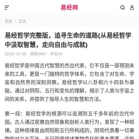
易经网



文化
正文

易经哲学完整版，追寻生命的道路(从易经哲学
中汲取智慧，走向自由与成就)
2023-12-29
阅读(991)
评论(0)
易经哲学是中国古代智慧的杰出代表，它不仅是一部预测未
来的工具，更是一门独特的哲学体系，它包含了对生命、宇
宙和自然界的深刻洞察。易经哲学以八卦和六十四卦为基
础，通过对阴阳、五行和变化的理解，揭示了人类与宇宙之
间的关系，并提供了指导人生的智慧和方法。
第一段：易经哲学的根源可以追溯到五千多年前的古代中
国。古人通过观察自然现象和剖析人类行为，发现了一种规
律。这种规律是由阴阳和五行所构成的，阴阳代表着一切事
物的对立与互补，五行则是描述事物变化的基本要素。这些