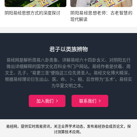
阴阳易经思想方式的深度探讨
阴阳易经思想老师：古老智慧的
现代解读
君子以类族辨物
易经网是解析周易八卦类象、详解易经六十四卦含义、对阴阳五行
做出详细解释的国学文化百科全书门户网站。易经作者是伏羲、周
文王、孔子，“易更三圣”便指这三位先贤圣人。易经文化博大精深，
根据易经理论衍生出山、医、命、卜、相，后世称为“五术”，易经实
为华夏文明之本。
加入我们
联系我们


易经网
，提供实时周易
资讯
，关注业界
学术
动态，发布
易经协会
成员论文，探
讨
测算
技术应用。