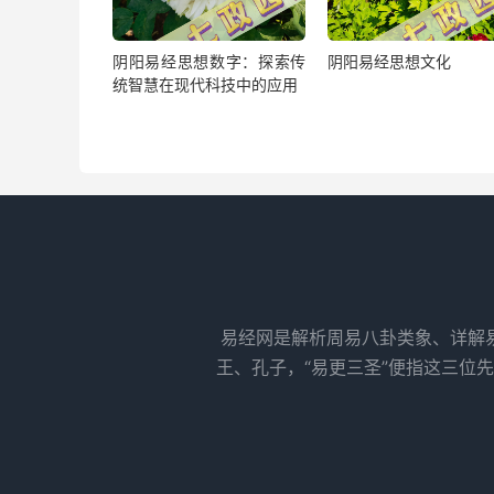
阴阳易经思想数字：探索传
阴阳易经思想文化
统智慧在现代科技中的应用
易经网是解析周易八卦类象、详解
王、孔子，“易更三圣”便指这三位