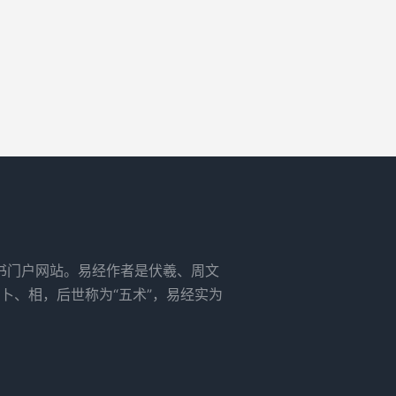
书门户网站。易经作者是伏羲、周文
卜、相，后世称为“五术”，易经实为