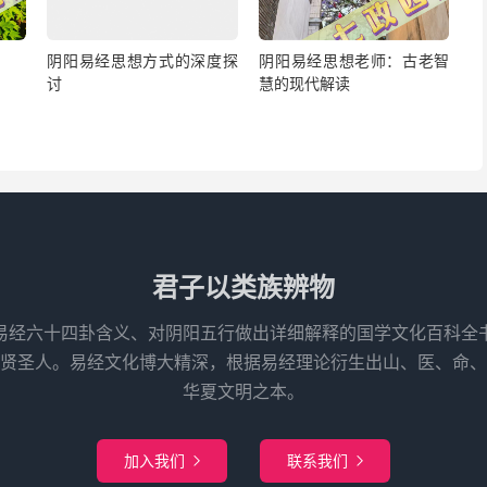
阴阳易经思想方式的深度探
阴阳易经思想老师：古老智
讨
慧的现代解读
君子以类族辨物
易经六十四卦含义、对阴阳五行做出详细解释的国学文化百科全
先贤圣人。易经文化博大精深，根据易经理论衍生出山、医、命、
华夏文明之本。
加入我们
联系我们

