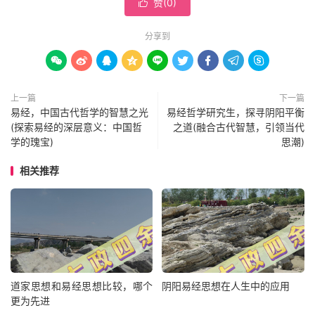
赞(
0
)

分享到









上一篇
下一篇
易经，中国古代哲学的智慧之光
易经哲学研究生，探寻阴阳平衡
(探索易经的深层意义：中国哲
之道(融合古代智慧，引领当代
学的瑰宝)
思潮)
相关推荐
道家思想和易经思想比较，哪个
阴阳易经思想在人生中的应用
更为先进