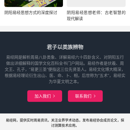
阴阳易经思想方式的深度探讨
阴阳易经思想老师：古老智慧的
现代解读
君子以类族辨物
易经网是解析周易八卦类象、详解易经六十四卦含义、对阴阳五行
做出详细解释的国学文化百科全书门户网站。易经作者是伏羲、周
文王、孔子，“易更三圣”便指这三位先贤圣人。易经文化博大精深，
根据易经理论衍生出山、医、命、卜、相，后世称为“五术”，易经实
为华夏文明之本。
加入我们
联系我们


易经网
，提供实时周易
资讯
，关注业界
学术
动态，发布
易经协会
成员论文，探
讨
测算
技术应用。